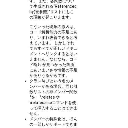
す。 また、各関数につい
て生成される"Referenced
by(被参照)"リストにもこ
の現象が起こりえます。
こういった現象の原因は、
コード解析能力の不足にあ
り、いずれ改善できると考
えています。 しかしそれ
でもすべてが正しいドキュ
メントへリンクするとはい
えません。なぜなら、コー
ド断片 が見つかった箇所
にあいまいさや情報の不足
がありうるからです。
クラスAにfという名のメ
ンバーがある場合、同じ引
数リストの非メンバー関数
fを、 \relates や
\relatesalsoコマンドを使
って挿入することはできま
せん。
メンバーの特殊化は、ほん
の一部しかサポートできま