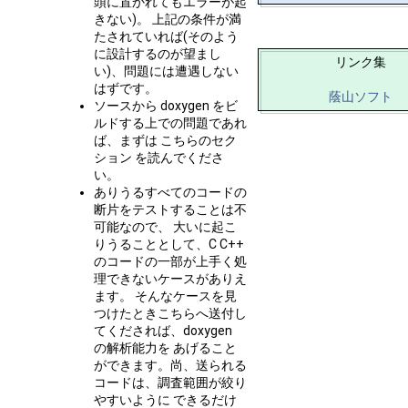
頭に置かれてもエラーが起
きない)。 上記の条件が満
たされていれば(そのよう
に設計するのが望まし
リンク集
い)、問題には遭遇しない
はずです。
蔭山ソフト
ソースから doxygen をビ
ルドする上での問題であれ
ば、まずは こちらのセク
ション を読んでくださ
い。
ありうるすべてのコードの
断片をテストすることは不
可能なので、 大いに起こ
りうることとして、C C++
のコードの一部が上手く処
理できないケースがありえ
ます。 そんなケースを見
つけたときこちらへ送付し
てくだされば、doxygen
の解析能力を あげること
ができます。尚、送られる
コードは、調査範囲が絞り
やすいように できるだけ