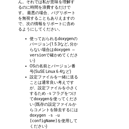
ん。それでは私が意味を理解す
るのに時間を浪費するだけで
す。 最悪の場合、バグリポート
を無視することもありえますの
で、次の情報をリポートに含め
るようにしてください。
使っておられるdoxygenの
バージョン(1.5.3など, 分か
らない場合は
doxygen –
version
で確かめてくださ
い)
OSの名前とバージョン番
号(SuSE Linux 6.4など)
設定ファイルを一緒に送る
ことは通常良い考えです
が、設定ファイルを小さく
するため
-s
フラグをつけ
てdoxygenを使ってくださ
い (既存の設定ファイルか
らコメントを除去するには
doxygen -s -u
[configName]
を使用して
ください)