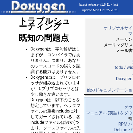
latest release v1.8.11 - last
update Mon Oct 25 2021
トラブルシュ
ーティング
オリジナルサイト
マ
既知の問題点
メーリン
メーリングリスト
Doxygenは、字句解析はし
メール書庫
ますが、コンパイラではあ
りません。つまり、あなた
のソースコードの誤りを認
todo / w
識する能力はありません。
Doxygenには、プリプロセ
Doxyg
ッサが組み込まれています
が、Cプリプロセッサとは
他のドキュメンテーショ
少し働きが違います。
Doxygenは、以下のことを
想定しています。ヘッダフ
ダウ
ァイルの重複includeに対
マニュアル (英語) をダ
してガードされている、各
補
includeファイルは独立(つ
RPM 
まり、ソースファイルの先
Debian