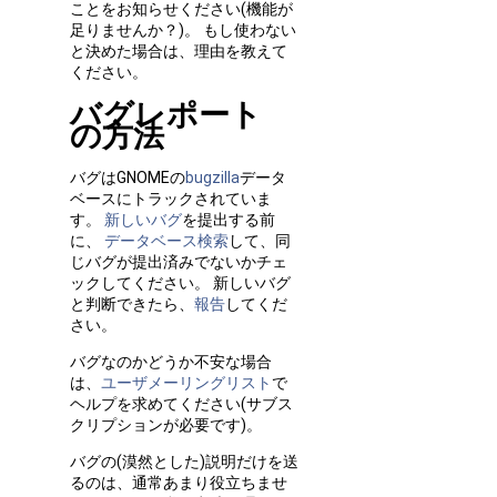
ことをお知らせください(機能が
足りませんか？)。 もし使わない
と決めた場合は、理由を教えて
ください。
バグレポート
の方法
バグはGNOMEの
bugzilla
データ
ベースにトラックされていま
す。
新しいバグ
を提出する前
に、
データベース検索
して、同
じバグが提出済みでないかチェ
ックしてください。 新しいバグ
と判断できたら、
報告
してくだ
さい。
バグなのかどうか不安な場合
は、
ユーザメーリングリスト
で
ヘルプを求めてください(サブス
クリプションが必要です)。
バグの(漠然とした)説明だけを送
るのは、通常あまり役立ちませ